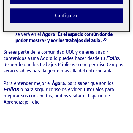
recoge los contenidos que los y las estudiantes
publican en sus espacios personales, llamados
. Si los y las compañeras publican algo, lo
Folios
Configurar
asocian a una actividad del aula y le dan permiso
para ser visto en el aula, campus o visión pública,
se verá en el
Ágora
.
Es el espacio común donde
poder mostrar y ver los trabajos del aula.
Si eres parte de la comunidad UOC y quieres añadir
contenidos a una Ágora lo puedes hacer desde tu
.
Folio
Recuerde que los trabajos Públicos o con permiso Campus
serán visibles para la gente más allá del entorno aula.
Para entender mejor el
Ágora
, para saber qué son los
o para seguir consejos y video tutoriales para
Folios
mejorar sus contenidos, podéis visitar el
Espacio de
Aprendizaje Folio