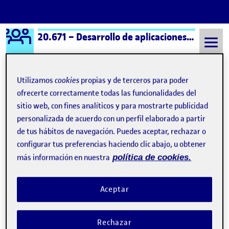
Logo Ágora
20.671 – Desarrollo de aplicaciones interactivas – Aula 1
Saltar al contenido
Utilizamos
cookies
propias y de terceros para poder
ofrecerte correctamente todas las funcionalidades del
Semestre 20252 - Aula 1
¿Qué es una Ágora?
sitio web, con fines analíticos y para mostrarte publicidad
personalizada de acuerdo con un perfil elaborado a partir
de tus hábitos de navegación. Puedes aceptar, rechazar o
¿Qué es una Ágora?
configurar tus preferencias haciendo clic abajo, u obtener
más información en nuestra
política de cookies.
Visibilidad:
Fecha de publicación
8 septiembre, 2021 11:19 pm
Pública
-
17 Sep 2019
Aceptar
Hola! : D Esta página de presentación se ha generado
automáticamente.
Rechazar
Una Ágora pertenece a un aula de la UOC y