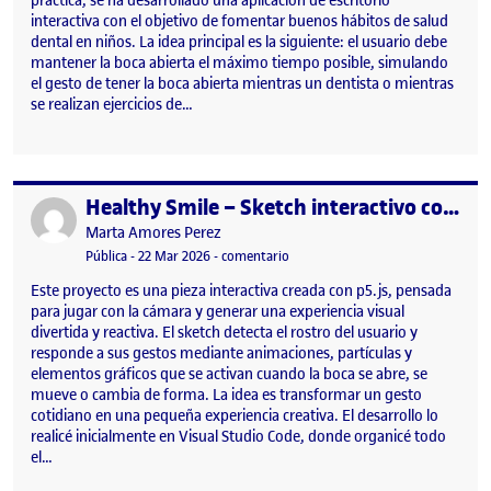
práctica, se ha desarrollado una aplicación de escritorio
interactiva con el objetivo de fomentar buenos hábitos de salud
dental en niños. La idea principal es la siguiente: el usuario debe
mantener la boca abierta el máximo tiempo posible, simulando
el gesto de tener la boca abierta mientras un dentista o mientras
se realizan ejercicios de…
Healthy Smile – Sketch interactivo con detección facial
Publicado por
Publicado por
Marta Amores Perez
Visibilidad:
Fecha de publicación
en Healthy Smile – Sketch interacti
Pública
-
22 Mar 2026
-
comentario
Este proyecto es una pieza interactiva creada con p5.js, pensada
para jugar con la cámara y generar una experiencia visual
divertida y reactiva. El sketch detecta el rostro del usuario y
responde a sus gestos mediante animaciones, partículas y
elementos gráficos que se activan cuando la boca se abre, se
mueve o cambia de forma. La idea es transformar un gesto
cotidiano en una pequeña experiencia creativa. El desarrollo lo
realicé inicialmente en Visual Studio Code, donde organicé todo
el…