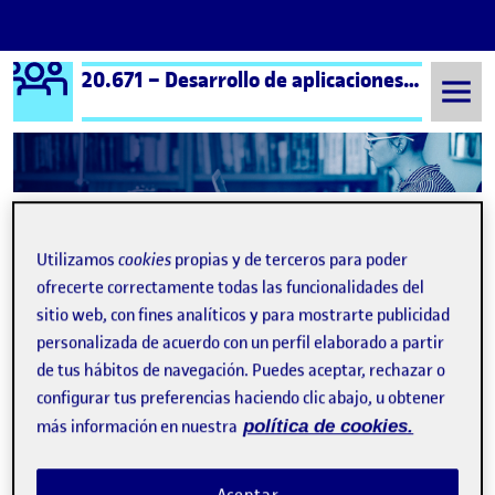
Logo Ágora
20.671 – Desarrollo de aplicaciones interactivas – Aula 1
Saltar al contenido
Semestre 20252 - Aula 1
22 Marzo, 2026
Utilizamos
cookies
propias y de terceros para poder
22 Marzo, 2026
ofrecerte correctamente todas las funcionalidades del
sitio web, con fines analíticos y para mostrarte publicidad
Aplicación odontológica Healthysmile- «El dentista oveja»
Publicado por
personalizada de acuerdo con un perfil elaborado a partir
Publicado por
Nathalia Carolina Padrón Bavutti
de tus hábitos de navegación. Puedes aceptar, rechazar o
Visibilidad:
Fecha de publicación
23 marzo, 2026 9:32 am
en Aplicación odontológica Healthy
Pública
-
22 Mar 2026
-
comentario
configurar tus preferencias haciendo clic abajo, u obtener
más información en nuestra
política de cookies.