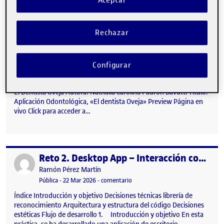
Aceptar
Rechazar
Configurar
El Dentista Oveja Autora: Nathalia Carolina Padrón Bavutti Titulo:
Aplicación Odontológica, «El dentista Oveja» Preview Página en
vivo Click para acceder a…
Reto 2. Desktop App – Interacción con cámara
Publicado por
Publicado por
Ramón Pérez Martín
Visibilidad:
Fecha de publicación
en Reto 2. Desktop App – Interacc
Pública
-
22 Mar 2026
-
comentario
Índice Introducción y objetivo Decisiones técnicas librería de
reconocimiento Arquitectura y estructura del código Decisiones
estéticas Flujo de desarrollo 1. Introducción y objetivo En esta