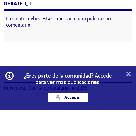
CONTRIBUTION
0
EN APLICACIÓN ODONTOLÓGICA HEALTHYS
DEBATE
Lo siento, debes estar
conectado
para publicar un
comentario.
×
Información
¿Eres parte de la comunidad? Accede
para ver más publicaciones.
Universitat Oberta de Catalunya © 2026
Acceder
Este es un espacio de trabajo personal de un/a
estudiante de la Universitat Oberta de Catalunya.
Cualquier contenido publicado en este espacio es
responsabilidad de su autor/a.