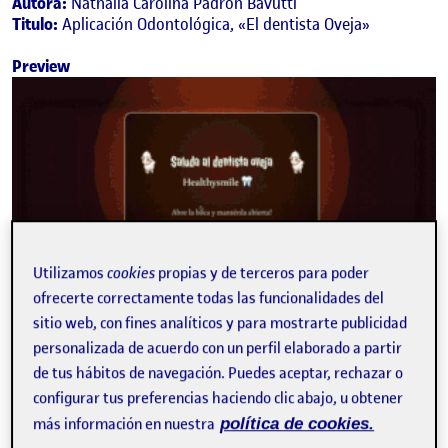
Autora:
Nathalia Carolina Padrón Bavutti
Titulo:
Aplicación Odontológica, «El dentista Oveja»
Preview
Utilizamos
cookies
propias y de terceros para poder
ofrecerte correctamente todas las funcionalidades del
sitio web, con fines analíticos y para mostrarte publicidad
personalizada de acuerdo con un perfil elaborado a partir
Página en vivo
de tus hábitos de navegación. Puedes aceptar, rechazar o
configurar tus preferencias haciendo clic abajo, u obtener
Click para acceder a la
Versión Live
más información en nuestra
política de cookies.
Github:https://github.com/NattyDCI/ml5-facemesh-project