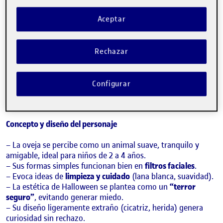
Sobre el proyecto
Aceptar
Este proyecto explora experiencias interactivas para la
primera infancia utilizando detección facial en tiempo real
Rechazar
para fomentar hábitos de higiene a través del juego.
En el laboratorio
HealthySmile
, nos enfocamos en diseñar
Configurar
experiencias digitales que combinan aprendizaje, emoción e
interacción.
Concepto y diseño del personaje
– La oveja se percibe como un animal suave, tranquilo y
amigable, ideal para niños de 2 a 4 años.
– Sus formas simples funcionan bien en
filtros faciales
.
– Evoca ideas de
limpieza y cuidado
(lana blanca, suavidad).
– La estética de Halloween se plantea como un
“terror
seguro”
, evitando generar miedo.
– Su diseño ligeramente extraño (cicatriz, herida) genera
curiosidad sin rechazo.