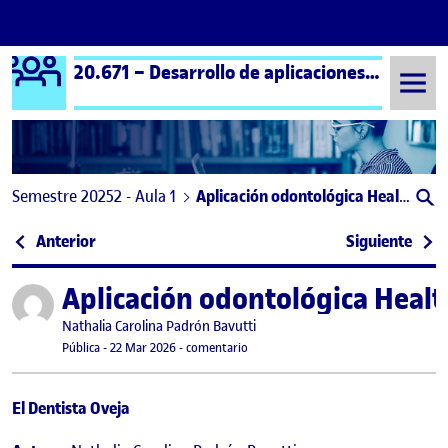
Logo Ágora
20.671 – Desarrollo de aplicaciones interactivas – Aula 1
Saltar al contenido
Semestre 20252 - Aula 1
Aplicación odontológica Healthysmile- «El dentista oveja»
Navegación de entradas
: Reto 2. Desktop App – Interacción con cámara
: FI
Anterior
Siguiente
Aplicación odontológica Healt
Publicado por
Publicado por
Nathalia Carolina Padrón Bavutti
Visibilidad:
Fecha de publicación
23 marzo, 2026 9:32 am
en Aplicación odontológica Healthysmi
Pública
-
22 Mar 2026
-
comentario
El Dentista Oveja