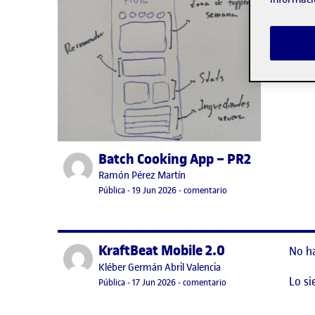
Lo si
Batch Cooking App – PR2
Publicado por
Publicado por
Ramón Pérez Martín
Visibilidad:
Fecha de publicación
en Batch Cooking App 
Pública
-
19 Jun 2026
-
comentario
KraftBeat Mobile 2.0
Publicado por
No h
Publicado por
Kléber Germán Abril Valencia
Lo si
Visibilidad:
Fecha de publicación
17 junio, 2026 11:07 pm
en KraftBeat Mobile 2.0
Pública
-
17 Jun 2026
-
comentario