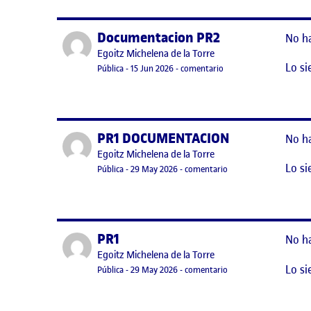
Documentacion PR2
Publicado por
No h
Publicado por
Egoitz Michelena de la Torre
Lo si
Visibilidad:
Fecha de publicación
en Documentacion PR2
Pública
-
15 Jun 2026
-
comentario
PR1 DOCUMENTACION
Publicado por
No h
Publicado por
Egoitz Michelena de la Torre
Lo si
Visibilidad:
Fecha de publicación
en PR1 DOCUMENTAC
Pública
-
29 May 2026
-
comentario
PR1
Publicado por
No h
Publicado por
Egoitz Michelena de la Torre
Lo si
Visibilidad:
Fecha de publicación
en PR1
Pública
-
29 May 2026
-
comentario