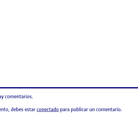
e Firefox para visualización de tiempo en sitios web
ay comentarios.
ento, debes estar
conectado
para publicar un comentario.