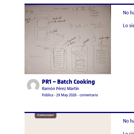
No h
Lo si
PR1 – Batch Cooking
Publicado por
Publicado por
Ramón Pérez Martín
Visibilidad:
Fecha de publicación
en PR1 – Batch Cookin
Pública
-
29 May 2026
-
comentario
No h
Lo si