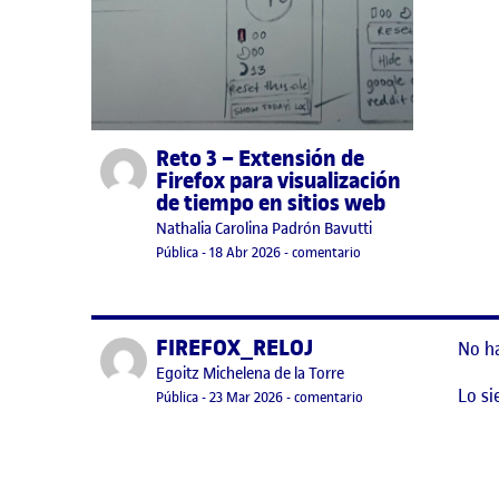
Reto 3 – Extensión de
Publicado por
Firefox para visualización
de tiempo en sitios web
Publicado por
Nathalia Carolina Padrón Bavutti
Visibilidad:
Fecha de publicación
en Reto 3 – Extensión d
Pública
-
18 Abr 2026
-
comentario
FIREFOX_RELOJ
Publicado por
No h
Publicado por
Egoitz Michelena de la Torre
Lo si
Visibilidad:
Fecha de publicación
en FIREFOX_RELOJ
Pública
-
23 Mar 2026
-
comentario