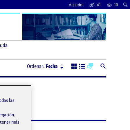
Acceder
41
19
uda
Ordenar:
Descendente
Ordenar:
Fecha
odas las
vegación.
obtener más