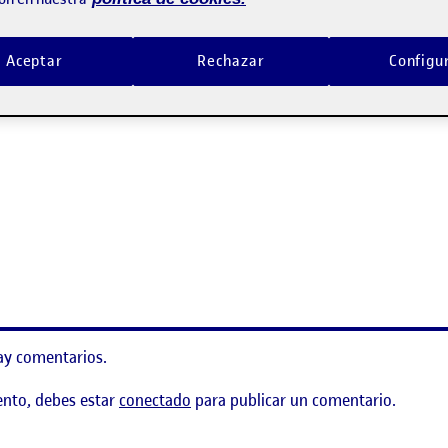
ento, debes estar
conectado
para publicar un comentario.
Aceptar
Rechazar
Configu
– PR2
ay comentarios.
ento, debes estar
conectado
para publicar un comentario.