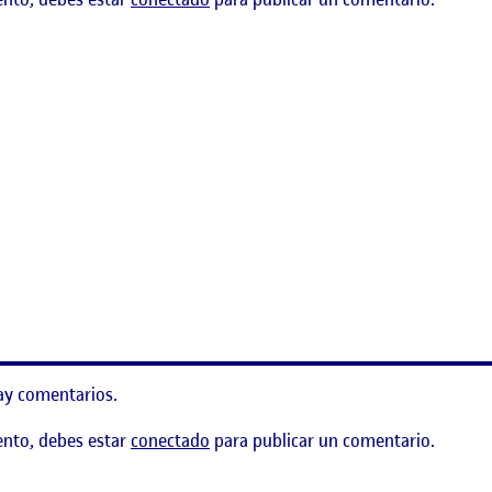
 Capacitor / knitTracker (Capacitor + Android)
ay comentarios.
ento, debes estar
conectado
para publicar un comentario.