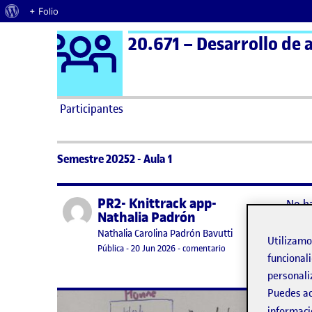
Acerca de WordPress
+ Folio
Logo Ágora
20.671 – Desarrollo de a
Saltar al contenido
Participantes
Semestre 20252 - Aula 1
PR2- Knittrack app-
Publicado por
No h
Nathalia Padrón
Lo si
Publicado por
Nathalia Carolina Padrón Bavutti
Utilizam
Visibilidad:
Fecha de publicación
en PR2- Knittrack app-
Pública
-
20 Jun 2026
-
comentario
funcionali
personali
Puedes ac
No h
informaci