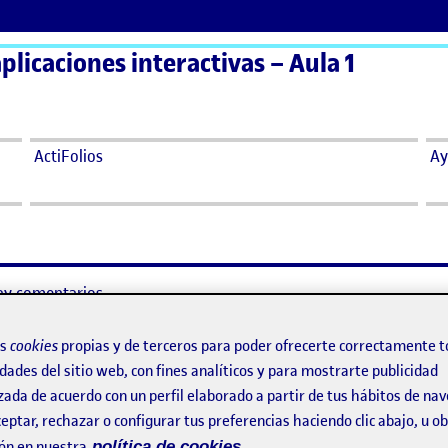
plicaciones interactivas – Aula 1
ActiFolios
Ay
ay comentarios.
ento, debes estar
conectado
para publicar un comentario.
os
cookies
propias y de terceros para poder ofrecerte correctamente t
 Nathalia Padrón
dades del sitio web, con fines analíticos y para mostrarte publicidad
zada de acuerdo con un perfil elaborado a partir de tus hábitos de na
eptar, rechazar o configurar tus preferencias haciendo clic abajo, u 
ay comentarios.
ón en nuestra
política de cookies.