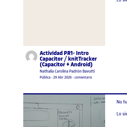
Actividad PR1- Intro
Publicado por
Capacitor / knitTracker
(Capacitor + Android)
Publicado por
Nathalia Carolina Padrón Bavutti
Visibilidad:
Fecha de publicación
30 mayo, 2026 12:02 am
en Actividad PR1- Intro
Pública
-
29 Abr 2026
-
comentario
No h
Lo si