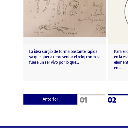
La idea surgió de forma bastante rápida
Para el 
ya que quería representar el reloj como si
en la es
fuese un ser vivo por lo que…
element
en…
Página
Págin
01
02
Anterior