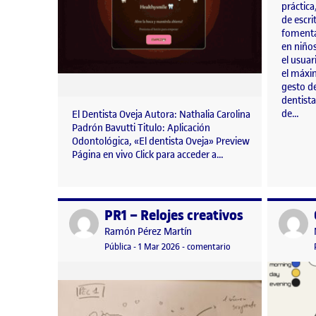
práctica
de escri
fomenta
en niños
el usuar
el máxi
gesto de
dentista
de…
El Dentista Oveja Autora: Nathalia Carolina
Padrón Bavutti Titulo: Aplicación
Odontológica, «El dentista Oveja» Preview
Página en vivo Click para acceder a…
PR1 – Relojes creativos
Publicado por
Publicad
Publicado por
Ramón Pérez Martín
Visibilidad:
Fecha de publicación
en PR1 – Relojes creati
Pública
-
1 Mar 2026
-
comentario