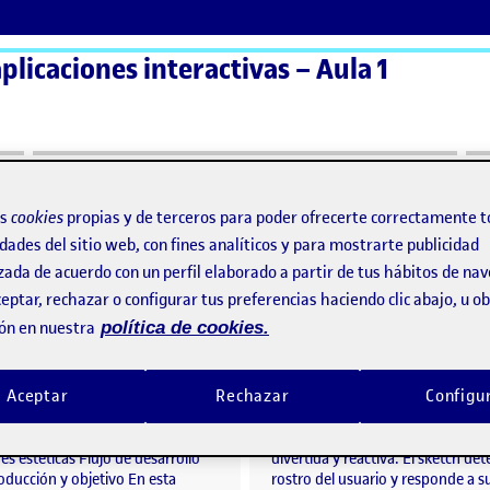
plicaciones interactivas – Aula 1
ActiFolios
Ay
os
cookies
propias y de terceros para poder ofrecerte correctamente t
dades del sitio web, con fines analíticos y para mostrarte publicidad
zada de acuerdo con un perfil elaborado a partir de tus hábitos de na
eptar, rechazar o configurar tus preferencias haciendo clic abajo, u 
Reto 2. Desktop App – Interacción con cámara
o por
Publicado por
ón en nuestra
política de cookies.
Publicado por
Publicado por
Ramón Pérez Martín
Marta Amores Perez
ógica Healthysmile- «El dentista oveja»
Visibilidad:
Fecha de publicación
en Reto 2. Desktop App – Interacción con cámara
Visibilidad:
Fecha de publicació
Pública
-
22 Mar 2026
-
comentario
Pública
-
22 Mar 2026
-
come
Aceptar
Rechazar
Configu
ntroducción y objetivo Decisiones
Este proyecto es una pieza intera
 librería de reconocimiento
creada con p5.js, pensada para j
tura y estructura del código
la cámara y generar una experienc
es estéticas Flujo de desarrollo
divertida y reactiva. El sketch det
oducción y objetivo En esta
rostro del usuario y responde a s