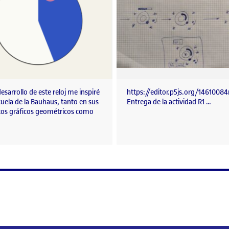
desarrollo de este reloj me inspiré
https://editor.p5js.org/1461008
cuela de la Bauhaus, tanto en sus
Entrega de la actividad R1 …
os gráficos geométricos como
a