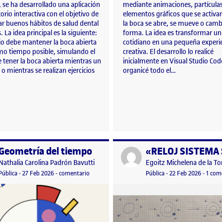
, se ha desarrollado una aplicación
mediante animaciones, partículas
torio interactiva con el objetivo de
elementos gráficos que se activ
r buenos hábitos de salud dental
la boca se abre, se mueve o camb
. La idea principal es la siguiente:
forma. La idea es transformar un
io debe mantener la boca abierta
cotidiano en una pequeña experi
mo tiempo posible, simulando el
creativa. El desarrollo lo realicé
 tener la boca abierta mientras un
inicialmente en Visual Studio Co
 o mientras se realizan ejercicios
organicé todo el…
Geometría del tiempo
o por
Publicado por
Publicado por
Publicado por
Nathalia Carolina Padrón Bavutti
Egoitz Michelena de la To
vos
Visibilidad:
Fecha de publicación
2 marzo, 2026 1:36 pm
en Geometría del tiempo
Visibilidad:
Fecha de publicació
22 febr
Pública
-
27 Feb 2026
-
comentario
Pública
-
22 Feb 2026
-
1 com