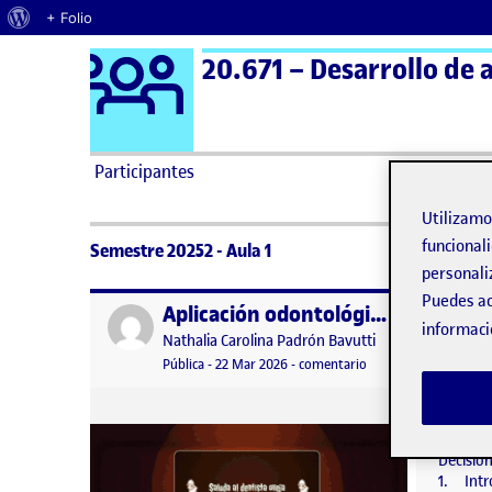
Acerca de WordPress
+ Folio
Logo Ágora
20.671 – Desarrollo de a
Saltar al contenido
Participantes
Utilizam
funcionali
Semestre 20252 - Aula 1
personali
Puedes ac
Aplicación odontológica Healthysmile- «El dentista oveja»
Publicado por
Publicad
informaci
Publicado por
Nathalia Carolina Padrón Bavutti
Visibilidad:
Fecha de publicación
23 marzo, 2026 9:32 am
en Aplicación odontol
Pública
-
22 Mar 2026
-
comentario
Índice I
técnicas
Arquitec
Decision
1. Intr