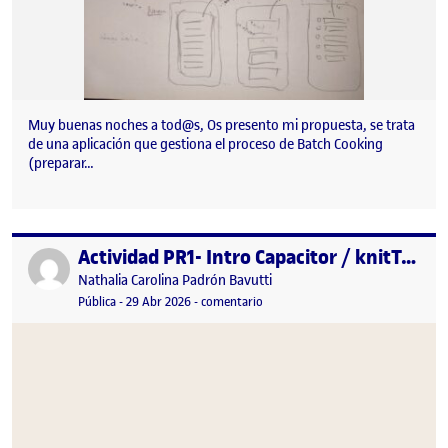
Muy buenas noches a tod@s, Os presento mi propuesta, se trata
de una aplicación que gestiona el proceso de Batch Cooking
(preparar…
Actividad PR1- Intro Capacitor / knitTracker (Capacitor + Android)
Publicado por
Publicado por
Nathalia Carolina Padrón Bavutti
Visibilidad:
Fecha de publicación
30 mayo, 2026 12:02 am
en Actividad PR1- Intro Capacitor 
Pública
-
29 Abr 2026
-
comentario