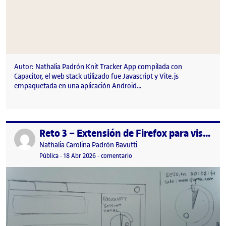
Autor: Nathalia Padrón Knit Tracker App compilada con
Capacitor, el web stack utilizado fue Javascript y Vite.js
empaquetada en una aplicación Android…
Reto 3 – Extensión de Firefox para visualización de tiempo en sitios web
Publicado por
Publicado por
Nathalia Carolina Padrón Bavutti
Visibilidad:
Fecha de publicación
en Reto 3 – Extensión de Firefox p
Pública
-
18 Abr 2026
-
comentario