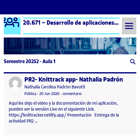
Logo Ágora
20.671 – Desarrollo de aplicaciones interactivas – Aula 1
Saltar al contenido
Semestre 20252 - Aula 1
PR2- Knittrack app- Nathalia Padrón
Publicado por
Publicado por
Nathalia Carolina Padrón Bavutti
Visibilidad:
Fecha de publicación
en PR2- Knittrack app- Nathalia Pa
Pública
-
20 Jun 2026
-
comentario
Aquí les dejo el video y la documentación de mi aplicación,
pueden ver la versión Live en el siguiente Link.
https://knittracker.netlify.app/ Presentación Entrega de la
actividad PR2 …