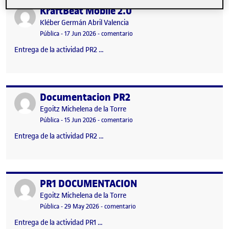
KraftBeat Mobile 2.0
Publicado por
Publicado por
Kléber Germán Abril Valencia
Visibilidad:
Fecha de publicación
17 junio, 2026 11:07 pm
en KraftBeat Mobile 2.0
Pública
-
17 Jun 2026
-
comentario
Entrega de la actividad PR2 …
Documentacion PR2
Publicado por
Publicado por
Egoitz Michelena de la Torre
Visibilidad:
Fecha de publicación
en Documentacion PR2
Pública
-
15 Jun 2026
-
comentario
Entrega de la actividad PR2 …
PR1 DOCUMENTACION
Publicado por
Publicado por
Egoitz Michelena de la Torre
Visibilidad:
Fecha de publicación
en PR1 DOCUMENTACION
Pública
-
29 May 2026
-
comentario
Entrega de la actividad PR1 …