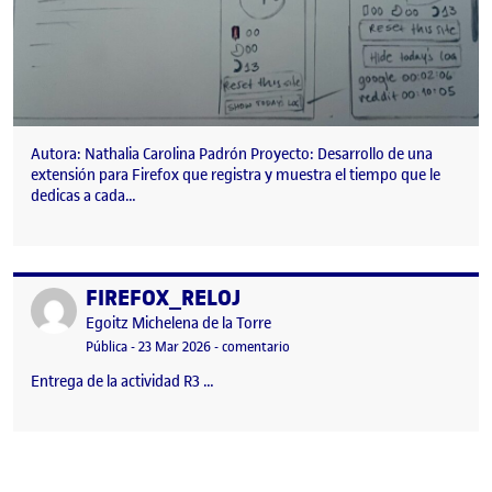
Autora: Nathalia Carolina Padrón Proyecto: Desarrollo de una
extensión para Firefox que registra y muestra el tiempo que le
dedicas a cada…
FIREFOX_RELOJ
Publicado por
Publicado por
Egoitz Michelena de la Torre
Visibilidad:
Fecha de publicación
en FIREFOX_RELOJ
Pública
-
23 Mar 2026
-
comentario
Entrega de la actividad R3 …