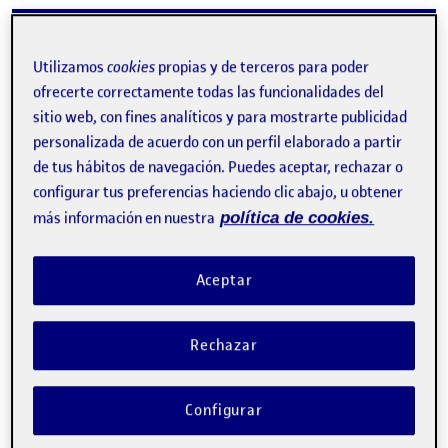
Batch Cooking App – PR2
Publicado por
Publicado por
Ramón Pérez Martín
Utilizamos
cookies
propias y de terceros para poder
Visibilidad:
Fecha de publicación
en Batch Cooking App – PR2
Pública
-
19 Jun 2026
-
comentario
ofrecerte correctamente todas las funcionalidades del
sitio web, con fines analíticos y para mostrarte publicidad
personalizada de acuerdo con un perfil elaborado a partir
de tus hábitos de navegación. Puedes aceptar, rechazar o
configurar tus preferencias haciendo clic abajo, u obtener
más información en nuestra
política de cookies.
Aceptar
Rechazar
Ideación inicial Batch Cook surge de un problema real: planificar
la comida semanal sin perder la cabeza con el stock de…
Configurar