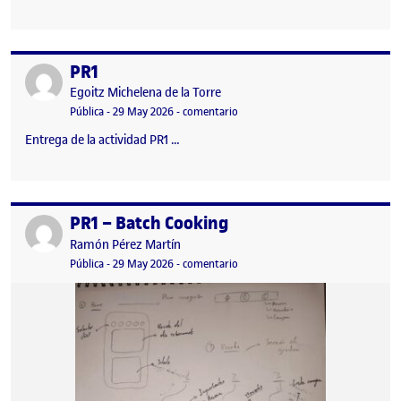
PR1
Publicado por
Publicado por
Egoitz Michelena de la Torre
Visibilidad:
Fecha de publicación
en PR1
Pública
-
29 May 2026
-
comentario
Entrega de la actividad PR1 …
PR1 – Batch Cooking
Publicado por
Publicado por
Ramón Pérez Martín
Visibilidad:
Fecha de publicación
en PR1 – Batch Cooking
Pública
-
29 May 2026
-
comentario